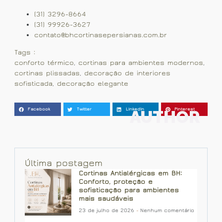
(31) 3296-8664
(31) 99926-3627
contato@bhcortinasepersianas.com.br
Tags :
conforto térmico
,
cortinas para ambientes modernos
,
cortinas plissadas
,
decoração de interiores
sofisticada
,
decoração elegante
AUTHOR
Facebook
Twitter
LinkedIn
Pinterest
Última postagem
Cortinas Antialérgicas em BH:
Conforto, proteção e
sofisticação para ambientes
mais saudáveis
23 de julho de 2026
Nenhum comentário