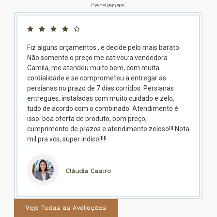
Persianas.
Fiz alguns orçamentos , e decide pelo mais barato.
Exce
Não somente o preço me cativou:a vendedora
insta
Camila, me atendeu muito bem, com muita
prest
cordialidade e se comprometeu a entregar as
muit
persianas no prazo de 7 dias corridos. Persianas
reco
entregues, instaladas com muito cuidado e zelo,
tudo de acordo com o combinado. Atendimento é
isso: boa oferta de produto, bom preço,
cumprimento de prazos e atendimento zeloso!!! Nota
mil pra vcs, super indico!!!!!
Cláudia Castro
Veja Todas as Avaliações