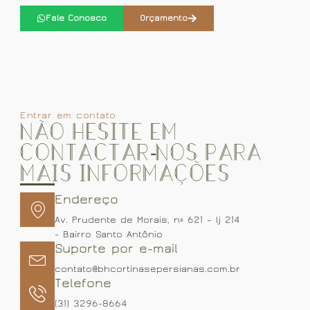
Fale Conosco
Orçamento
Entrar em contato
Não hesite em
contactar-nos para
mais informações
Endereço
Av. Prudente de Morais, nº 621 – lj 214
- Bairro Santo Antônio
Suporte por e-mail
contato@bhcortinasepersianas.com.br
Telefone
(31) 3296-8664