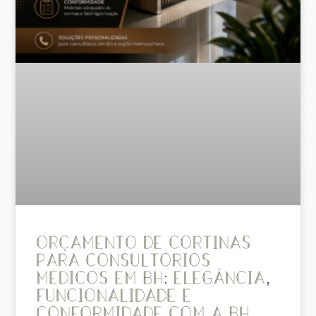
Orçamento de Cortinas
para Consultórios
Médicos em BH: Elegância,
Funcionalidade e
Conformidade com a BH