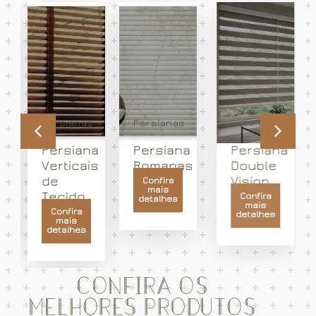
Persianas
Persianas
Persianas
Persiana
Persiana
Persiana
Verticais
Romanas
Double
de
Vision
Confira
mais
Tecido
Confira
detalhes
mais
Confira
detalhes
mais
detalhes
Confira os
melhores produtos