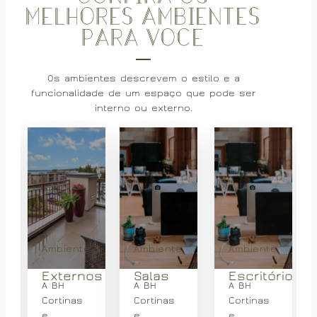
melhores ambientes
para voce
Os ambientes descrevem o estilo e a
funcionalidade de um espaço que pode ser
interno ou externo.
Ambiente
Ambiente
Ambiente
s
Externos
Salas
Escritório
A BH
A BH
A BH
Cortinas
Cortinas
Cortinas
e
e
e