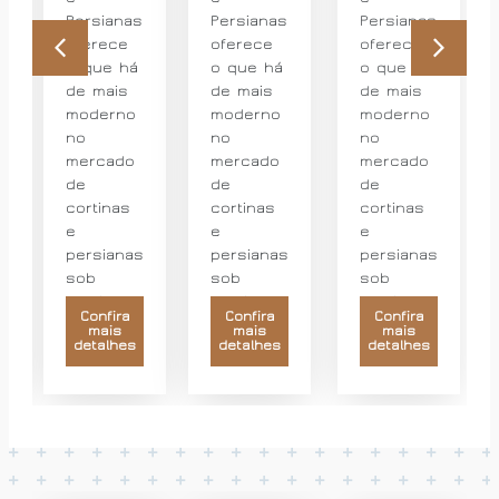
Persianas
Persianas
Persianas
oferece
oferece
oferece
o que há
o que há
o que há
de mais
de mais
de mais
moderno
moderno
moderno
no
no
no
mercado
mercado
mercado
de
de
de
cortinas
cortinas
cortinas
e
e
e
persianas
persianas
persianas
sob
sob
sob
medida
medida.
medida.
Confira
Confira
Confira
mais
mais
mais
detalhes
detalhes
detalhes