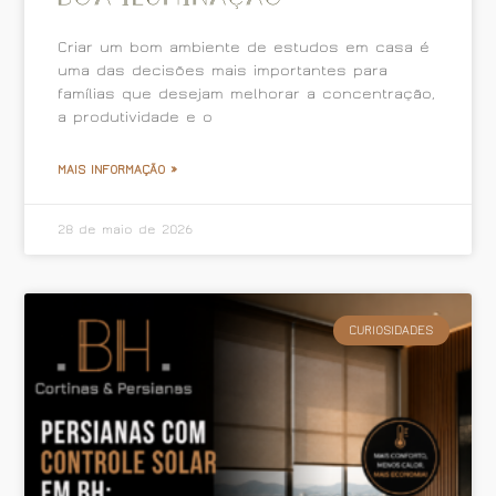
Criar um bom ambiente de estudos em casa é
uma das decisões mais importantes para
famílias que desejam melhorar a concentração,
a produtividade e o
MAIS INFORMAÇÃO »
28 de maio de 2026
CURIOSIDADES