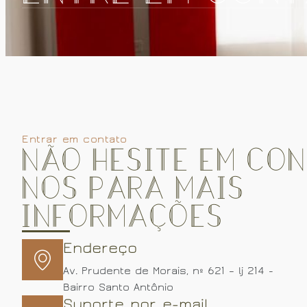
Entrar em contato
Não hesite em co
nos para mais
informações
Endereço
Av. Prudente de Morais, nº 621 – lj 214 -
Bairro Santo Antônio
Suporte por e-mail