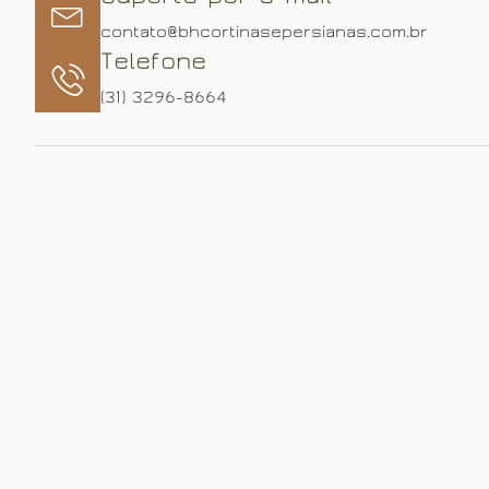
contato@bhcortinasepersianas.com.br
Telefone
(31) 3296-8664