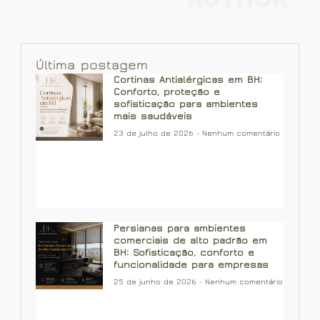
Última postagem
Cortinas Antialérgicas em BH:
Conforto, proteção e
sofisticação para ambientes
mais saudáveis
23 de julho de 2026
Nenhum comentário
Persianas para ambientes
comerciais de alto padrão em
BH: Sofisticação, conforto e
funcionalidade para empresas
25 de junho de 2026
Nenhum comentário