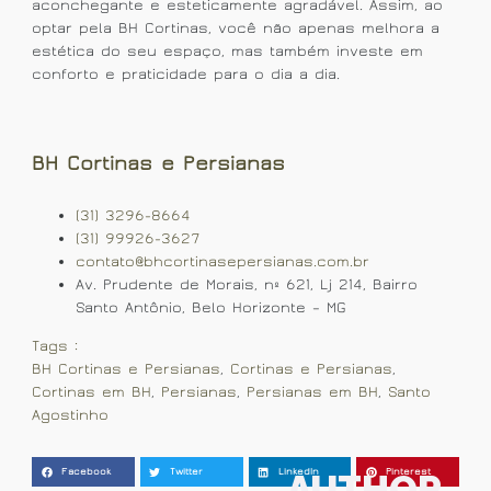
aconchegante e esteticamente agradável. Assim, ao
optar pela BH Cortinas, você não apenas melhora a
estética do seu espaço, mas também investe em
conforto e praticidade para o dia a dia.
BH Cortinas e Persianas
(31) 3296-8664
(31) 99926-3627
contato@bhcortinasepersianas.com.br
Av. Prudente de Morais, nº 621, Lj 214, Bairro
Santo Antônio, Belo Horizonte – MG
Tags :
BH Cortinas e Persianas
,
Cortinas e Persianas
,
Cortinas em BH
,
Persianas
,
Persianas em BH
,
Santo
Agostinho
AUTHOR
Facebook
Twitter
LinkedIn
Pinterest