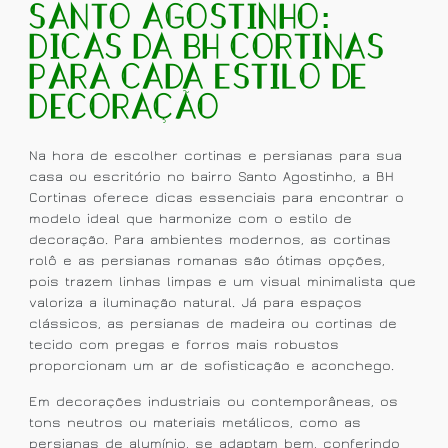
Santo Agostinho:
Dicas da BH Cortinas
para Cada Estilo de
Decoração
Na hora de escolher cortinas e persianas para sua
casa ou escritório no bairro Santo Agostinho, a BH
Cortinas oferece dicas essenciais para encontrar o
modelo ideal que harmonize com o estilo de
decoração. Para ambientes modernos, as cortinas
rolô e as persianas romanas são ótimas opções,
pois trazem linhas limpas e um visual minimalista que
valoriza a iluminação natural. Já para espaços
clássicos, as persianas de madeira ou cortinas de
tecido com pregas e forros mais robustos
proporcionam um ar de sofisticação e aconchego.
Em decorações industriais ou contemporâneas, os
tons neutros ou materiais metálicos, como as
persianas de alumínio, se adaptam bem, conferindo