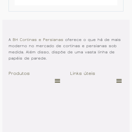
A
BH Cortinas e Persianas
oferece o que há de mais
moderno no mercado de cortinas e persianas sob
medida. Além disso, dispõe de uma vasta linha de
papéis de parede.
Produtos
Links úteis