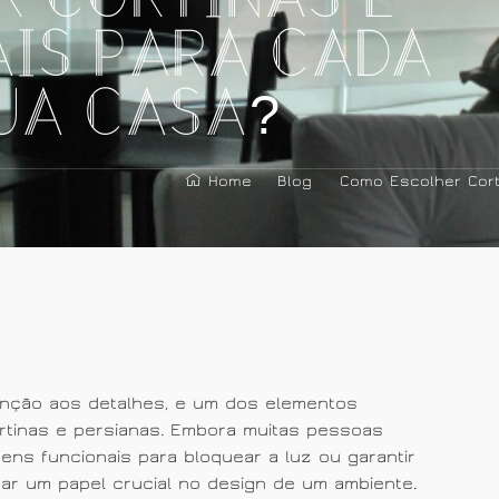
ais para Cada
ua Casa?
Home
Blog
Como Escolher Cort
enção aos detalhes, e um dos elementos
ortinas e persianas. Embora muitas pessoas
ns funcionais para bloquear a luz ou garantir
r um papel crucial no design de um ambiente.