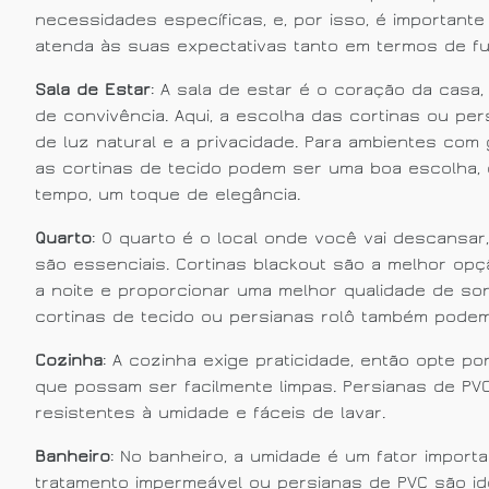
necessidades específicas, e, por isso, é importante
atenda às suas expectativas tanto em termos de fun
Sala de Estar
: A sala de estar é o coração da cas
de convivência. Aqui, a escolha das cortinas ou pe
de luz natural e a privacidade. Para ambientes com
as cortinas de tecido podem ser uma boa escolha,
tempo, um toque de elegância.
Quarto
: O quarto é o local onde você vai descansar, 
são essenciais. Cortinas blackout são a melhor op
a noite e proporcionar uma melhor qualidade de so
cortinas de tecido ou persianas rolô também pode
Cozinha
: A cozinha exige praticidade, então opte po
que possam ser facilmente limpas. Persianas de PVC
resistentes à umidade e fáceis de lavar.
Banheiro
: No banheiro, a umidade é um fator import
tratamento impermeável ou persianas de PVC são id