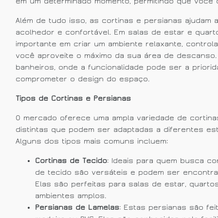
em um determinado momento, permitindo que você cr
Além de tudo isso, as cortinas e persianas ajudam 
acolhedor e confortável. Em salas de estar e quar
importante em criar um ambiente relaxante, control
você aproveite o máximo da sua área de descanso
banheiros, onde a funcionalidade pode ser a priori
comprometer o design do espaço.
Tipos de Cortinas e Persianas
O mercado oferece uma ampla variedade de cortinas
distintas que podem ser adaptadas a diferentes es
Alguns dos tipos mais comuns incluem:
Cortinas de Tecido
: Ideais para quem busca con
de tecido são versáteis e podem ser encontra
Elas são perfeitas para salas de estar, quarto
ambientes amplos.
Persianas de Lamelas
: Estas persianas são fei