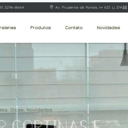
31) 3296-8664
Av. Prudente de Morais, nº 621, Lj 214
rsianas
Produtos
Contato
Novidades
des
,
Dicas
,
Novidades
,
r Cortinas e