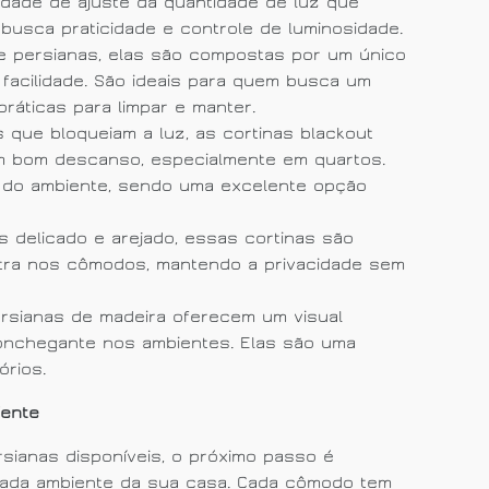
lidade de ajuste da quantidade de luz que
busca praticidade e controle de luminosidade.
e persianas, elas são compostas por um único
facilidade. São ideais para quem busca um
práticas para limpar e manter.
s que bloqueiam a luz, as cortinas blackout
um bom descanso, especialmente em quartos.
a do ambiente, sendo uma excelente opção
is delicado e arejado, essas cortinas são
ntra nos cômodos, mantendo a privacidade sem
ersianas de madeira oferecem um visual
conchegante nos ambientes. Elas são uma
órios.
iente
sianas disponíveis, o próximo passo é
ada ambiente da sua casa. Cada cômodo tem