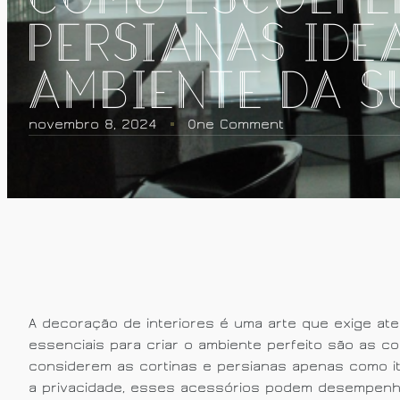
Persianas Ide
Ambiente da S
novembro 8, 2024
One Comment
A decoração de interiores é uma arte que exige at
essenciais para criar o ambiente perfeito são as c
considerem as cortinas e persianas apenas como ite
a privacidade, esses acessórios podem desempenha