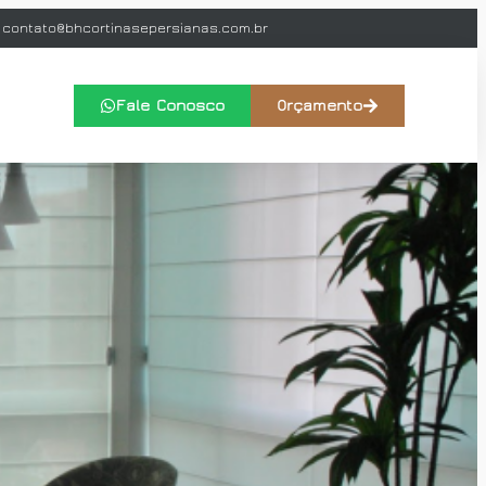
contato@bhcortinasepersianas.com.br
Fale Conosco
Orçamento