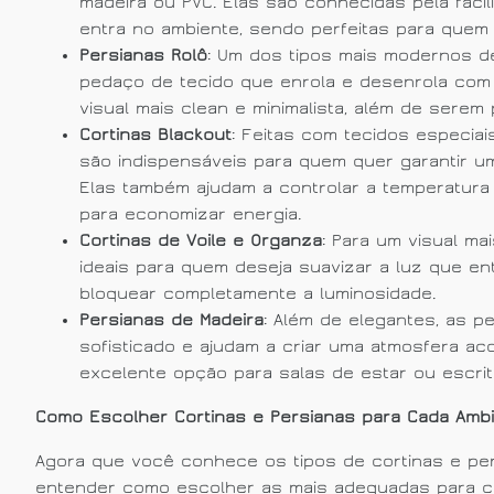
madeira ou PVC. Elas são conhecidas pela faci
entra no ambiente, sendo perfeitas para quem 
Persianas Rolô
: Um dos tipos mais modernos d
pedaço de tecido que enrola e desenrola com 
visual mais clean e minimalista, além de serem 
Cortinas Blackout
: Feitas com tecidos especiai
são indispensáveis para quem quer garantir 
Elas também ajudam a controlar a temperatur
para economizar energia.
Cortinas de Voile e Organza
: Para um visual ma
ideais para quem deseja suavizar a luz que e
bloquear completamente a luminosidade.
Persianas de Madeira
: Além de elegantes, as p
sofisticado e ajudam a criar uma atmosfera a
excelente opção para salas de estar ou escrit
Como Escolher Cortinas e Persianas para Cada Amb
Agora que você conhece os tipos de cortinas e per
entender como escolher as mais adequadas para c