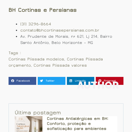
BH Cortinas e Persianas
(31) 3296-8664
contato@bhcortinasepersianas.com.br
Av. Prudente de Morais, nº 621, Lj 214, Bairro
Santo Antônio, Belo Horizonte – MG
Tags :
Cortinas Plissada modelos
,
Cortinas Plissada
orçamento
,
Cortinas Plissada valores
AUTHOR
Facebook
Twitter
LinkedIn
Pinterest
Última postagem
Cortinas Antialérgicas em BH:
Conforto, proteção e
sofisticação para ambientes