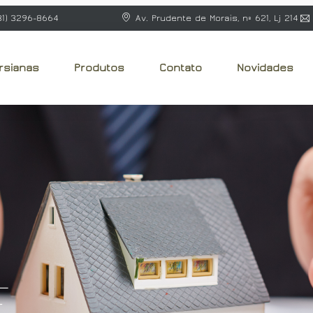
31) 3296-8664
Av. Prudente de Morais, nº 621, Lj 214
rsianas
Produtos
Contato
Novidades
e