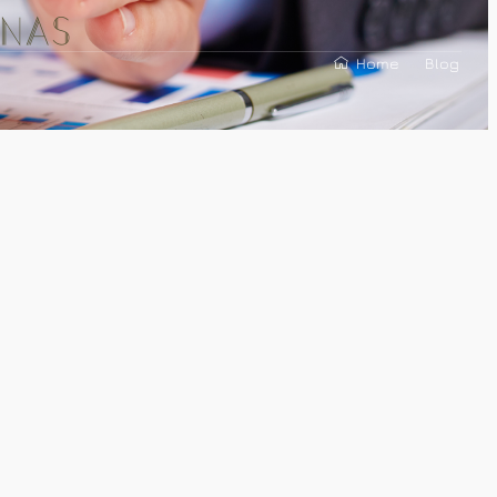
inas
Home
Blog