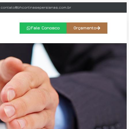
contato@bhcortinasepersianas.com.br
Fale Conosco
Orçamento