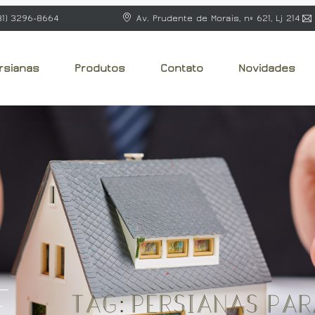
31) 3296-8664
Av. Prudente de Morais, nº 621, Lj 214
rsianas
Produtos
Contato
Novidades
e
Tag: Persianas pa