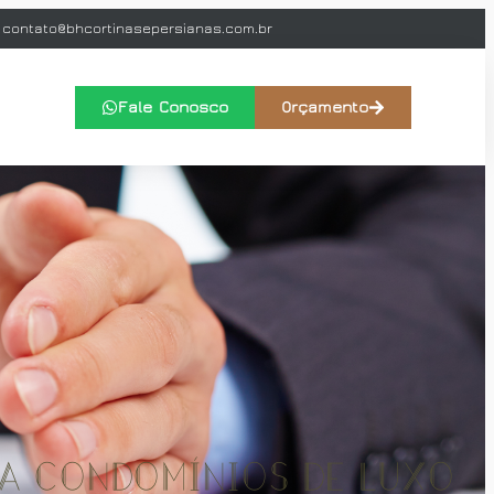
contato@bhcortinasepersianas.com.br
Fale Conosco
Orçamento
ra Condomínios de Luxo