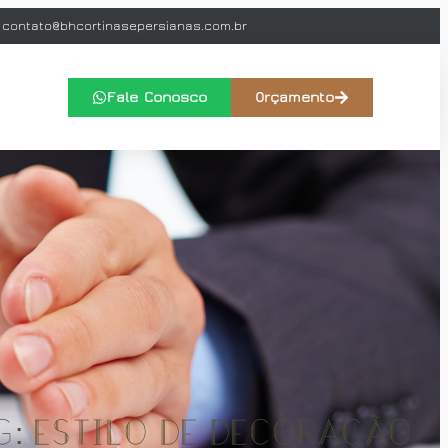
contato@bhcortinasepersianas.com.br
Fale Conosco
Orçamento
g: estilo de decoração