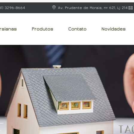
31) 3296-8664
Av. Prudente de Morais, nº 621, Lj 214
rsianas
Produtos
Contato
Novidades
e
Ta