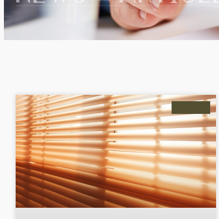
Cortinas