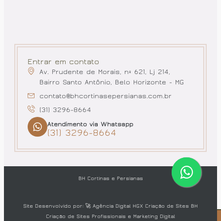
Entrar em contato
Av. Prudente de Morais, nº 621, Lj 214,
Bairro Santo Antônio, Belo Horizonte - MG
contato@bhcortinasepersianas.com.br
(31) 3296-8664
Atendimento via Whatsapp
(31) 3296-8664
BH Cortinas e Persianas
Site Desenvolvido por: 🚀
Agência Digital HGX Criação de Sites BH
Criação de Sites Profissionais
e
Marketing Digital