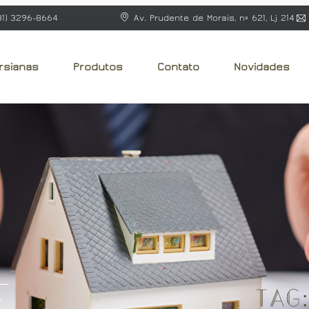
31) 3296-8664
Av. Prudente de Morais, nº 621, Lj 214
rsianas
Produtos
Contato
Novidades
e
Tag