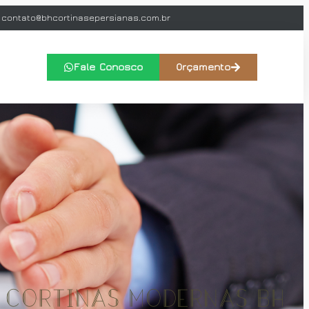
contato@bhcortinasepersianas.com.br
Fale Conosco
Orçamento
: cortinas modernas bh