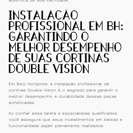
autêntica de sua identidade.
Instalação
Profissional em BH:
Garantindo o
Melhor Desempenho
de Suas Cortinas
Double Vision
Em Belo Horizonte, a instalação profissional de
cortinas Double Vision é o segredo para garantir o
melhor desempenho e durabilidade dessas peças
sofisticadas.
Ao confiar essa tarefa a especialistas qualificados,
você assegura que seus investimentos em beleza e
funcionalidade sejam plenamente realizados.