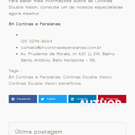
Para saber mais informações sobre as Cortinas
Double Vision, consulte um de nossos especialistas
agora mesmo!
BH Cortinas e Persianas
(31) 3296-8664
contato@bhcortinasepersianas.com.br
Av. Prudente de Morais, nº 621, Lj 214, Bairro
Santo Antônio, Belo Horizonte – MG
Tags :
BH Cortinas e Persianas
,
Cortinas Double Vision
,
Cortinas Double Vision benefícios
AUTHOR
Facebook
Twitter
LinkedIn
Pinterest
Última postagem