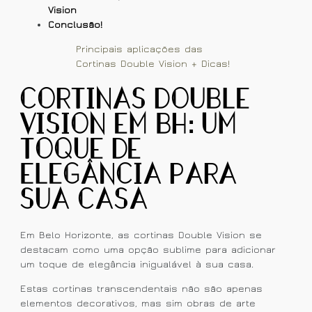
Vision
Conclusão!
Principais aplicações das
Cortinas Double Vision + Dicas!
Cortinas Double
Vision em BH: Um
Toque de
Elegância para
Sua Casa
Em Belo Horizonte, as cortinas Double Vision se
destacam como uma opção sublime para adicionar
um toque de elegância inigualável à sua casa.
Estas cortinas transcendentais não são apenas
elementos decorativos, mas sim obras de arte