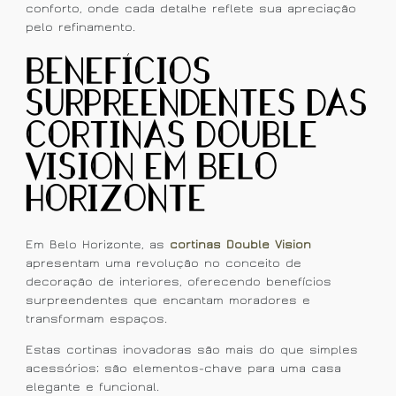
conforto, onde cada detalhe reflete sua apreciação
pelo refinamento.
Benefícios
Surpreendentes das
Cortinas Double
Vision em Belo
Horizonte
Em Belo Horizonte, as
cortinas Double Vision
apresentam uma revolução no conceito de
decoração de interiores, oferecendo benefícios
surpreendentes que encantam moradores e
transformam espaços.
Estas cortinas inovadoras são mais do que simples
acessórios; são elementos-chave para uma casa
elegante e funcional.