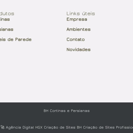
dutos
Links úteis
tinas
Empresa
sianas
Ambientes
eis de Parede
Contato
Novidades
BH Cortinas e Persianas
: 🚀
Agência Digital HGX Criação de Sites BH
Criação de Sites Profissio