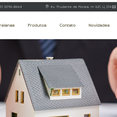
31) 3296-8664
Av. Prudente de Morais, nº 621, Lj 214
rsianas
Produtos
Contato
Novidades
e